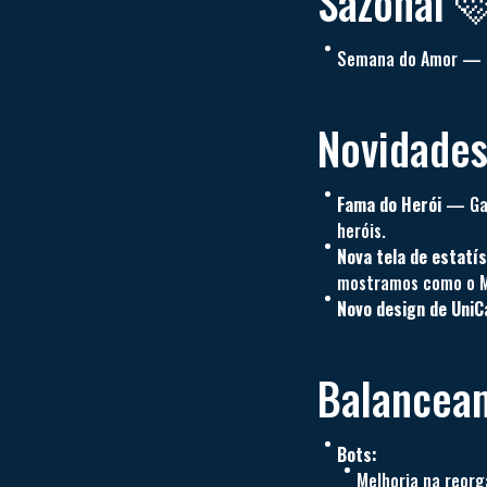
Sazonal 
Semana do Amor —
Novidade
Fama do Herói
— Ganh
heróis.
Nova tela de estatís
mostramos como o M
Novo design de UniC
Balancea
Bots:
Melhoria na reorg