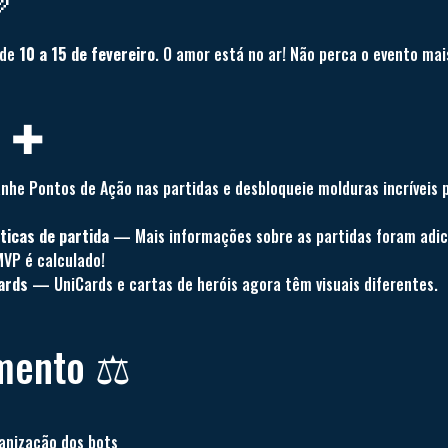

 de
10 a 15 de fevereiro
. O amor está no ar! Não perca o evento ma
s ✚
e Pontos de Ação nas partidas e desbloqueie molduras incríveis p
ticas de partida
— Mais informações sobre as partidas foram adici
VP é calculado!
ards
— UniCards e cartas de heróis agora têm visuais diferentes.
mento ⚖️
anização dos bots