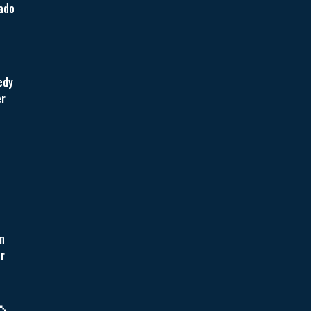
ado
edy
er
in
r