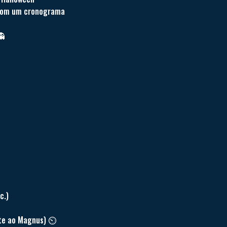
 com um cronograma
👻
c.)
te ao Magnus) ⏲️