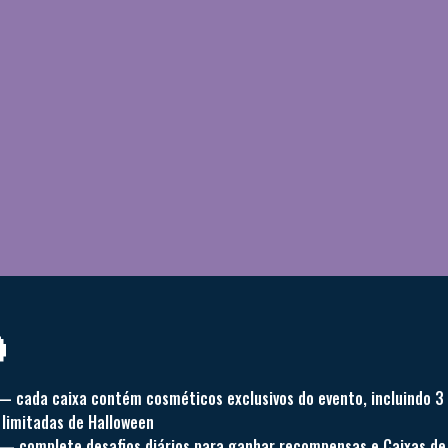

 cada caixa contém cosméticos exclusivos do evento, incluindo 3 
limitadas de Halloween
— complete desafios diários para ganhar recompensas e Caixas de