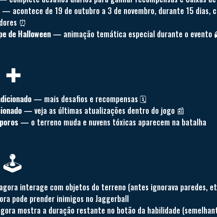
— acontece de 19 de outubro a 3 de novembro, durante 15 dias,
adores ⏰
lpe de Halloween
— animação temática especial durante o evento 
s ✚
dicionado
— mais desafios e recompensas 🗓️
cionado
— veja as últimas atualizações dentro do jogo 📰
sporos
— o terreno muda e nuvens tóxicas aparecem na batalha
️️
agora interage com objetos do terreno (antes ignorava paredes, et
ra pode prender inimigos no Jaggerball
gora mostra a duração restante no botão da habilidade (semelhan