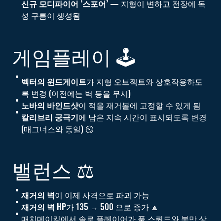
신규 모디파이어 ‘스포어’
— 지형이 변하고 전장에 독
성 구름이 생성됨
게임플레이 🕹️️
벡터의 윈드게이트
가 지형 오브젝트와 상호작용하도
록 변경 (이전에는 벽 등을 무시)
노바의 바인드샷
이 적을 재거볼에 고정할 수 있게 됨
칼리브리 궁극기
에 남은 지속 시간이 표시되도록 변경
(매그너스와 동일) ⏲️
밸런스 ⚖️
재거의 벽
이 이제 사격으로 파괴 가능
재거의 벽 HP
가 135 → 500 으로 증가 🔼
매치메이킹에서 솔로 플레이어가 풀 스쿼드와 봇만 상